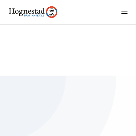
Klasse AM147 – Mopedbil
Veien til førerkortet
Strukturert opplæring
Det er fire trinn i føreropplæringen for
mopedbil. For å ha godt utbytte av
opplæringen er det viktig å ha nådd målet